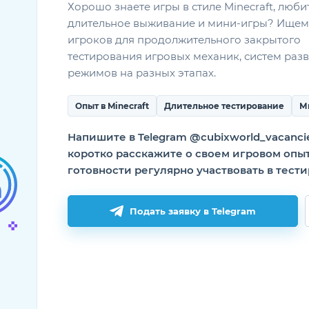
Хорошо знаете игры в стиле Minecraft, люби
длительное выживание и мини-игры? Ищем
игроков для продолжительного закрытого
тестирования игровых механик, систем разв
режимов на разных этапах.
Опыт в Minecraft
Длительное тестирование
М
Напишите в Telegram @cubixworld_vacanci
коротко расскажите о своем игровом опы
готовности регулярно участвовать в тест
craft\mods
Подать заявку в Telegram
овыми сборками и серверами