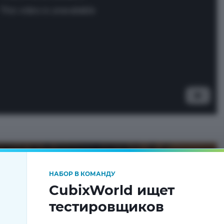
НАБОР В КОМАНДУ
CubixWorld ищет
тестировщиков