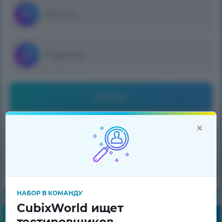
Войти
×
Регистрация
Забыл пароль
НАБОР В КОМАНДУ
CubixWorld ищет