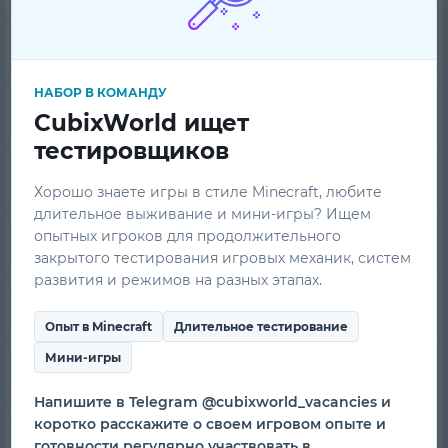
Скины
НАБОР В КОМАНДУ
Плащи
CubixWorld ищет
тестировщиков
Рейтинг игроков
Хорошо знаете игры в стиле Minecraft, любите
длительное выживание и мини-игры? Ищем
опытных игроков для продолжительного
Банлист
закрытого тестирования игровых механик, систем
развития и режимов на разных этапах.
Вопрос-Ответ
Опыт в Minecraft
Длительное тестирование
Мини-игры
Техническая поддержка
Напишите в Telegram @cubixworld_vacancies и
коротко расскажите о своем игровом опыте и
Команда проекта
готовности регулярно участвовать в