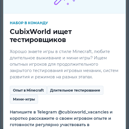
Скины
НАБОР В КОМАНДУ
Плащи
CubixWorld ищет
тестировщиков
Рейтинг игроков
Хорошо знаете игры в стиле Minecraft, любите
длительное выживание и мини-игры? Ищем
Банлист
опытных игроков для продолжительного
закрытого тестирования игровых механик, систем
развития и режимов на разных этапах.
Вопрос-Ответ
Опыт в Minecraft
Длительное тестирование
Мини-игры
Техническая поддержка
Напишите в Telegram @cubixworld_vacancies и
Команда проекта
коротко расскажите о своем игровом опыте и
готовности регулярно участвовать в