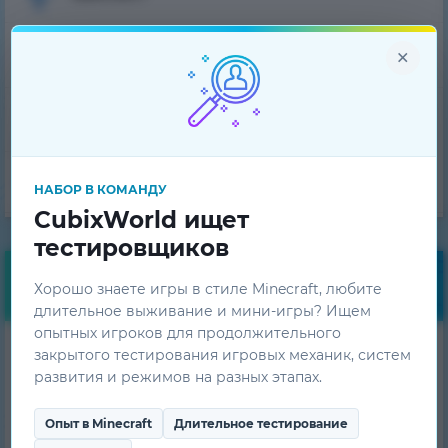
×
Вопрос-Ответ
Техническая поддержка
Команда проекта
НАБОР В КОМАНДУ
CubixWorld ищет
тестировщиков
Бесплатные бонусы
Хорошо знаете игры в стиле Minecraft, любите
длительное выживание и мини-игры? Ищем
опытных игроков для продолжительного
Получай ежедневные
закрытого тестирования игровых механик, систем
бонусы!
развития и режимов на разных этапах.
ПОЛУЧИТЬ
Опыт в Minecraft
Длительное тестирование