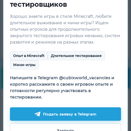
тестировщиков
Вопрос-Ответ
Хорошо знаете игры в стиле Minecraft, любите
длительное выживание и мини-игры? Ищем
опытных игроков для продолжительного
Техническая поддержка
закрытого тестирования игровых механик, систем
развития и режимов на разных этапах.
Команда проекта
Опыт в Minecraft
Длительное тестирование
Мини-игры
Напишите в Telegram @cubixworld_vacancies и
Бесплатные бонусы
коротко расскажите о своем игровом опыте и
готовности регулярно участвовать в
Получай ежедневные
тестировании.
бонусы!
Подать заявку в Telegram
ПОЛУЧИТЬ
Закрыть