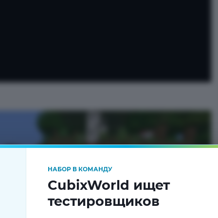
НАБОР В КОМАНДУ
CubixWorld ищет
тестировщиков