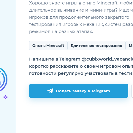
→
Хорошо знаете игры в стиле Minecraft, люби
длительное выживание и мини-игры? Ищем
игроков для продолжительного закрытого
тестирования игровых механик, систем разв
режимов на разных этапах.
Опыт в Minecraft
Длительное тестирование
М
Напишите в Telegram @cubixworld_vacanci
коротко расскажите о своем игровом опы
готовности регулярно участвовать в тест
Подать заявку в Telegram
craft\mods