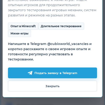
Моды
опытных игроков для продолжительного
закрытого тестирования игровых механик, систем
развития и режимов на разных этапах.
Скины
Опыт в Minecraft
Длительное тестирование
Плащи
Мини-игры
Напишите в Telegram @cubixworld_vacancies и
Рейтинг игроков
коротко расскажите о своем игровом опыте и
готовности регулярно участвовать в
тестировании.
Банлист
Подать заявку в Telegram
Вопрос-Ответ
Закрыть
Техническая поддержка