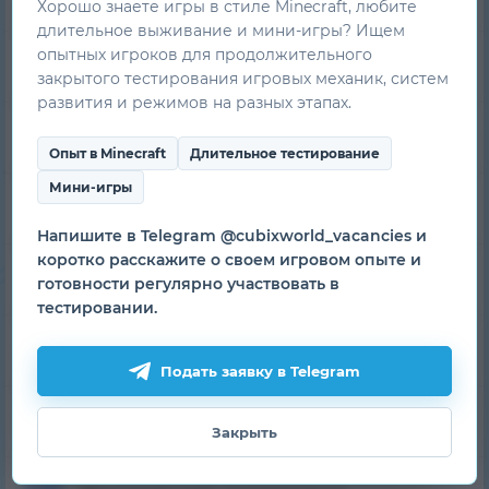
Хорошо знаете игры в стиле Minecraft, любите
длительное выживание и мини-игры? Ищем
опытных игроков для продолжительного
Моды
закрытого тестирования игровых механик, систем
развития и режимов на разных этапах.
Скины
Опыт в Minecraft
Длительное тестирование
Мини-игры
Плащи
Напишите в Telegram @cubixworld_vacancies и
коротко расскажите о своем игровом опыте и
Рейтинг игроков
готовности регулярно участвовать в
тестировании.
Банлист
Подать заявку в Telegram
Вопрос-Ответ
Закрыть