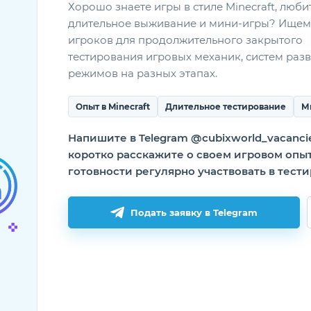
Хорошо знаете игры в стиле Minecraft, люби
длительное выживание и мини-игры? Ищем
игроков для продолжительного закрытого
тестирования игровых механик, систем разв
режимов на разных этапах.
→
Опыт в Minecraft
Длительное тестирование
М
Напишите в Telegram @cubixworld_vacanci
коротко расскажите о своем игровом опы
готовности регулярно участвовать в тест
Подать заявку в Telegram