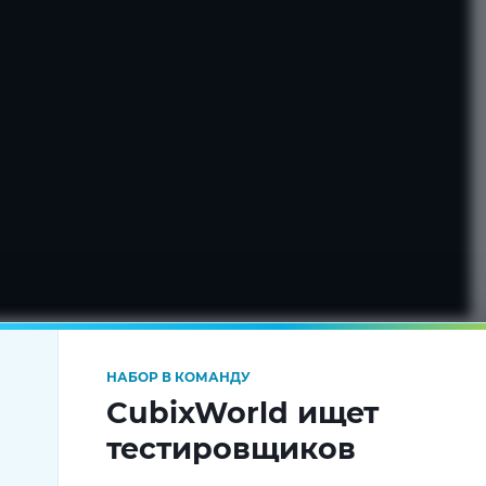
НАБОР В КОМАНДУ
CubixWorld ищет
тестировщиков