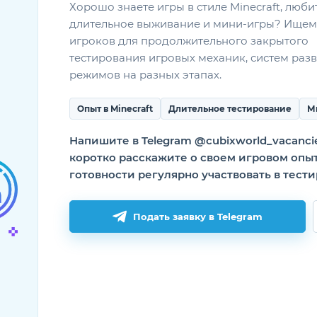
Хорошо знаете игры в стиле Minecraft, люби
длительное выживание и мини-игры? Ищем
игроков для продолжительного закрытого
1.0.0.jar
тестирования игровых механик, систем разв
режимов на разных этапах.
0.jar
Опыт в Minecraft
Длительное тестирование
М
.0 (2).jar
Напишите в Telegram @cubixworld_vacanci
коротко расскажите о своем игровом опы
готовности регулярно участвовать в тест
3).jar
Подать заявку в Telegram
 (4).jar
1.0.1.jar