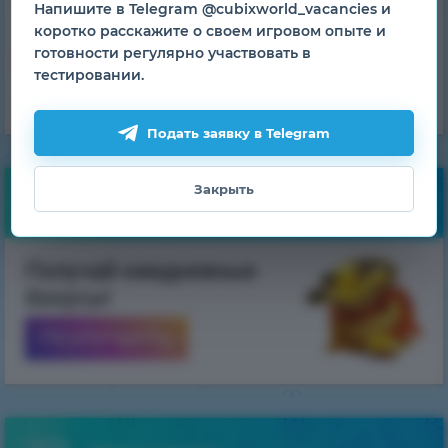
Напишите в Telegram @cubixworld_vacancies и
коротко расскажите о своем игровом опыте и
Техническая поддержка
готовности регулярно участвовать в
тестировании.
Команда проекта
Подать заявку в Telegram
Закрыть
Бесплатные бонусы
Получай ежедневные
бонусы!
ПОЛУЧИТЬ