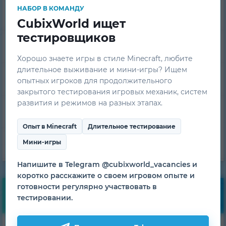
НАБОР В КОМАНДУ
Рейтинг игроков
CubixWorld ищет
тестировщиков
Банлист
Хорошо знаете игры в стиле Minecraft, любите
длительное выживание и мини-игры? Ищем
Вопрос-Ответ
опытных игроков для продолжительного
закрытого тестирования игровых механик, систем
развития и режимов на разных этапах.
Техническая поддержка
Опыт в Minecraft
Длительное тестирование
Команда проекта
Мини-игры
Напишите в Telegram @cubixworld_vacancies и
коротко расскажите о своем игровом опыте и
готовности регулярно участвовать в
Бесплатные бонусы
тестировании.