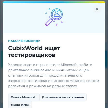
Вопрос-Ответ
×
Техническая поддержка
Команда проекта
НАБОР В КОМАНДУ
CubixWorld ищет
тестировщиков
Бесплатные бонусы
Хорошо знаете игры в стиле Minecraft, любите
длительное выживание и мини-игры? Ищем
Получай ежедневные
опытных игроков для продолжительного
закрытого тестирования игровых механик, систем
бонусы!
развития и режимов на разных этапах.
ПОЛУЧИТЬ
Опыт в Minecraft
Длительное тестирование
Мини-игры