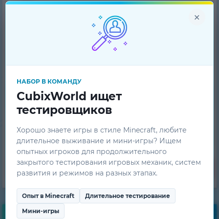
×
НАБОР В КОМАНДУ
CubixWorld ищет
Войти
тестировщиков
Хорошо знаете игры в стиле Minecraft, любите
Регистрация
длительное выживание и мини-игры? Ищем
опытных игроков для продолжительного
закрытого тестирования игровых механик, систем
Забыл пароль
развития и режимов на разных этапах.
Опыт в Minecraft
Длительное тестирование
Мини-игры