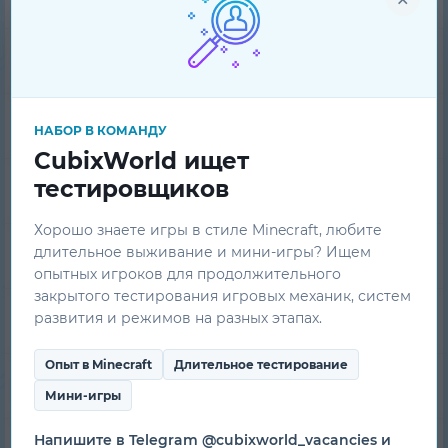
Моды
Скины
НАБОР В КОМАНДУ
CubixWorld ищет
тестировщиков
Плащи
Хорошо знаете игры в стиле Minecraft, любите
длительное выживание и мини-игры? Ищем
Рейтинг игроков
опытных игроков для продолжительного
закрытого тестирования игровых механик, систем
развития и режимов на разных этапах.
Банлист
Опыт в Minecraft
Длительное тестирование
Вопрос-Ответ
Мини-игры
Напишите в Telegram @cubixworld_vacancies и