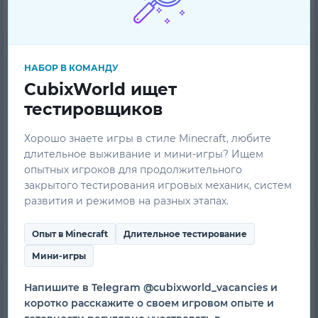
Скины
НАБОР В КОМАНДУ
Плащи
CubixWorld ищет
тестировщиков
Рейтинг игроков
Хорошо знаете игры в стиле Minecraft, любите
длительное выживание и мини-игры? Ищем
опытных игроков для продолжительного
Банлист
закрытого тестирования игровых механик, систем
развития и режимов на разных этапах.
Вопрос-Ответ
Опыт в Minecraft
Длительное тестирование
Мини-игры
Техническая поддержка
Напишите в Telegram @cubixworld_vacancies и
коротко расскажите о своем игровом опыте и
Команда проекта