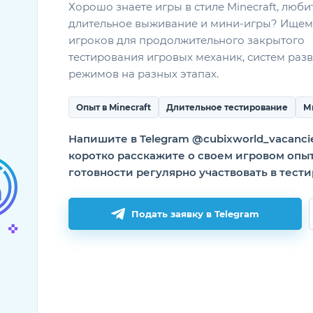
Хорошо знаете игры в стиле Minecraft, люби
длительное выживание и мини-игры? Ищем
игроков для продолжительного закрытого
тестирования игровых механик, систем разв
режимов на разных этапах.
м количеством модов вместе с другими
аших серверах Minecraft - CubixWorld!
Опыт в Minecraft
Длительное тестирование
М
унчер для игры на серверах с уникальными
и и тысячами игроков.
Напишите в Telegram @cubixworld_vacanci
коротко расскажите о своем игровом опы
готовности регулярно участвовать в тест
ЧАТЬ ИГРУ!
Подать заявку в Telegram