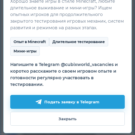
Хорошо знаете игры в стиле Minecraft, любите
длительное выживание и мини-игры? Ищем
опытных игроков для продолжительного
Моды
закрытого тестирования игровых механик, систем
развития и режимов на разных этапах.
Скины
Опыт в Minecraft
Длительное тестирование
Мини-игры
Плащи
Напишите в Telegram @cubixworld_vacancies и
коротко расскажите о своем игровом опыте и
Рейтинг игроков
готовности регулярно участвовать в
тестировании.
Банлист
Подать заявку в Telegram
Вопрос-Ответ
Закрыть