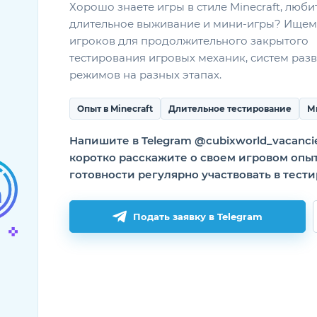
Хорошо знаете игры в стиле Minecraft, люби
длительное выживание и мини-игры? Ищем
игроков для продолжительного закрытого
тестирования игровых механик, систем разв
режимов на разных этапах.
Опыт в Minecraft
Длительное тестирование
М
Напишите в Telegram @cubixworld_vacanci
коротко расскажите о своем игровом опы
готовности регулярно участвовать в тест
Подать заявку в Telegram