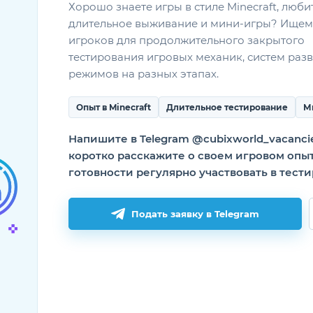
Хорошо знаете игры в стиле Minecraft, люби
длительное выживание и мини-игры? Ищем
игроков для продолжительного закрытого
тестирования игровых механик, систем разв
м количеством модов вместе с другими
режимов на разных этапах.
аших серверах Minecraft - CubixWorld!
унчер для игры на серверах с уникальными
и и тысячами игроков.
Опыт в Minecraft
Длительное тестирование
М
Напишите в Telegram @cubixworld_vacanci
ЧАТЬ ИГРУ!
коротко расскажите о своем игровом опы
готовности регулярно участвовать в тест
Подать заявку в Telegram