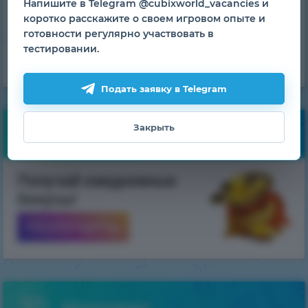
Напишите в Telegram @cubixworld_vacancies и
коротко расскажите о своем игровом опыте и
Техническая поддержка
готовности регулярно участвовать в
тестировании.
Команда проекта
Подать заявку в Telegram
Закрыть
Бесплатные бонусы
Получай ежедневные
бонусы!
ПОЛУЧИТЬ