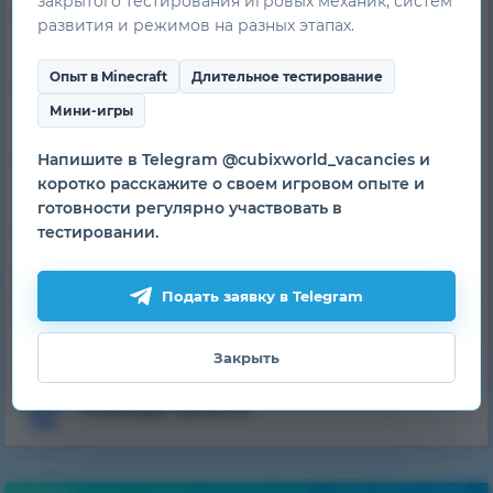
закрытого тестирования игровых механик, систем
развития и режимов на разных этапах.
Плащи
Опыт в Minecraft
Длительное тестирование
Мини-игры
Рейтинг игроков
Напишите в Telegram @cubixworld_vacancies и
коротко расскажите о своем игровом опыте и
Банлист
готовности регулярно участвовать в
тестировании.
Вопрос-Ответ
Подать заявку в Telegram
Техническая поддержка
Закрыть
Команда проекта