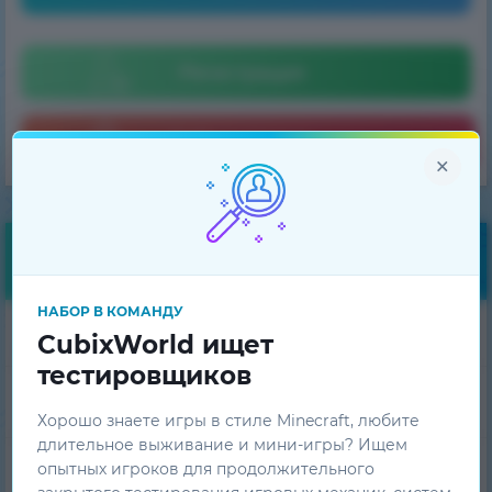
Регистрация
Забыл пароль
×
Навигация
НАБОР В КОМАНДУ
Скачать лаунчер
CubixWorld ищет
тестировщиков
Моды
Хорошо знаете игры в стиле Minecraft, любите
длительное выживание и мини-игры? Ищем
опытных игроков для продолжительного
Скины