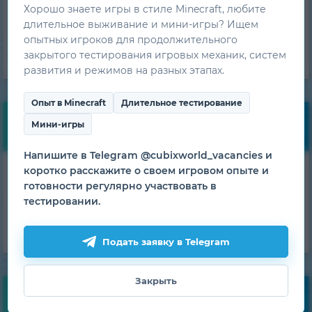
Хорошо знаете игры в стиле Minecraft, любите
Техническая поддержка
длительное выживание и мини-игры? Ищем
опытных игроков для продолжительного
Команда проекта
закрытого тестирования игровых механик, систем
развития и режимов на разных этапах.
Опыт в Minecraft
Длительное тестирование
Мини-игры
Бесплатные бонусы
Напишите в Telegram @cubixworld_vacancies и
коротко расскажите о своем игровом опыте и
Получай ежедневные
готовности регулярно участвовать в
бонусы!
тестировании.
ПОЛУЧИТЬ
Подать заявку в Telegram
Закрыть
Мониторинг