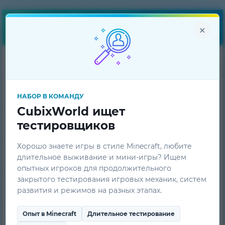
×
Навигация
Скачать лаунчер
Моды
НАБОР В КОМАНДУ
CubixWorld ищет
тестировщиков
Скины
Хорошо знаете игры в стиле Minecraft, любите
Плащи
длительное выживание и мини-игры? Ищем
опытных игроков для продолжительного
закрытого тестирования игровых механик, систем
Рейтинг игроков
развития и режимов на разных этапах.
Опыт в Minecraft
Длительное тестирование
Банлист