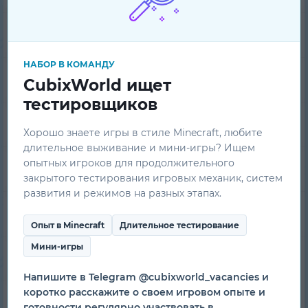
Скины
НАБОР В КОМАНДУ
Плащи
CubixWorld ищет
тестировщиков
Рейтинг игроков
Хорошо знаете игры в стиле Minecraft, любите
длительное выживание и мини-игры? Ищем
опытных игроков для продолжительного
Банлист
закрытого тестирования игровых механик, систем
развития и режимов на разных этапах.
Вопрос-Ответ
Опыт в Minecraft
Длительное тестирование
Мини-игры
Техническая поддержка
Напишите в Telegram @cubixworld_vacancies и
коротко расскажите о своем игровом опыте и
Команда проекта
готовности регулярно участвовать в