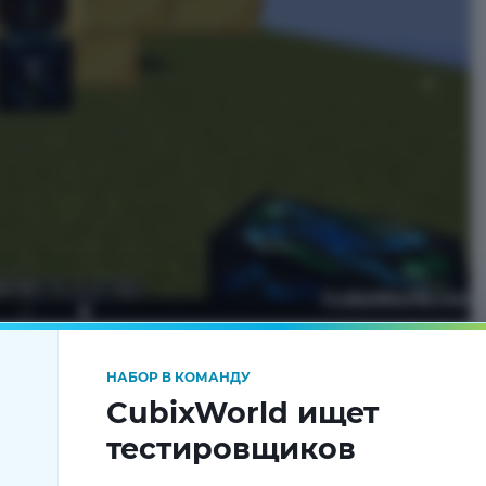
→
ons
НАБОР В КОМАНДУ
CubixWorld ищет
craft\mods
тестировщиков