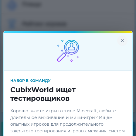
Плащи
Рейтинг игроков
×
Банлист
Вопрос-Ответ
НАБОР В КОМАНДУ
Техническая поддержка
CubixWorld ищет
тестировщиков
Команда проекта
Хорошо знаете игры в стиле Minecraft, любите
длительное выживание и мини-игры? Ищем
опытных игроков для продолжительного
закрытого тестирования игровых механик, систем
Бесплатные бонусы