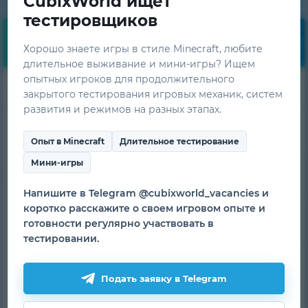
CubixWorld ищет
тестировщиков
Навигация
Хорошо знаете игры в стиле Minecraft, любите
длительное выживание и мини-игры? Ищем
опытных игроков для продолжительного
Скачать лаунчер
закрытого тестирования игровых механик, систем
развития и режимов на разных этапах.
Моды
Опыт в Minecraft
Длительное тестирование
Мини-игры
Скины
Напишите в Telegram @cubixworld_vacancies и
коротко расскажите о своем игровом опыте и
Плащи
готовности регулярно участвовать в
тестировании.
Рейтинг игроков
Подать заявку в Telegram