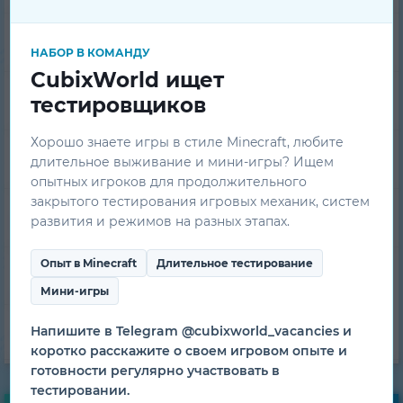
Плащи
НАБОР В КОМАНДУ
CubixWorld ищет
тестировщиков
Рейтинг игроков
Хорошо знаете игры в стиле Minecraft, любите
Банлист
длительное выживание и мини-игры? Ищем
опытных игроков для продолжительного
закрытого тестирования игровых механик, систем
Вопрос-Ответ
развития и режимов на разных этапах.
Опыт в Minecraft
Длительное тестирование
Техническая поддержка
Мини-игры
Команда проекта
Напишите в Telegram @cubixworld_vacancies и
коротко расскажите о своем игровом опыте и
готовности регулярно участвовать в
тестировании.