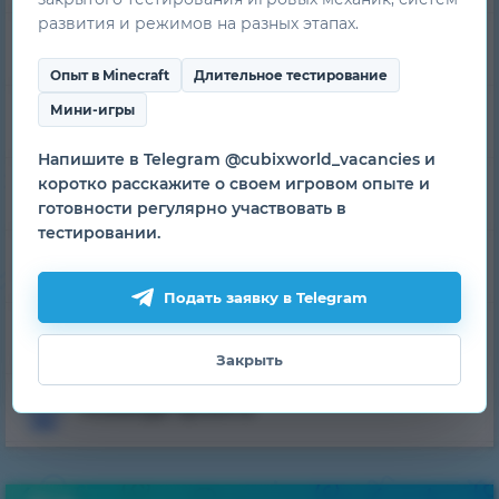
развития и режимов на разных этапах.
Плащи
Опыт в Minecraft
Длительное тестирование
Мини-игры
Рейтинг игроков
Напишите в Telegram @cubixworld_vacancies и
коротко расскажите о своем игровом опыте и
Банлист
готовности регулярно участвовать в
тестировании.
Вопрос-Ответ
Подать заявку в Telegram
Техническая поддержка
Закрыть
Команда проекта