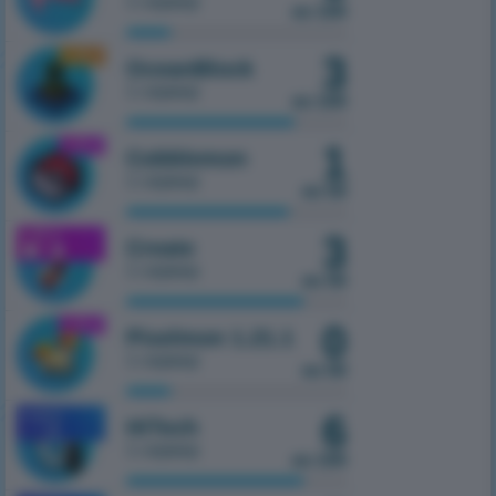
1 сервер
из 100
1.16.5
3
OceanBlock
1 сервер
из 100
1.21.1
1
Cobblemon
1 сервер
из 50
1.21.1
3
Create
1 сервер
из 50
1.21.1
0
Pixelmon 1.21.1
1 сервер
из 50
6
MOBILE
HiTech
1.7.10
1 сервер
из 100