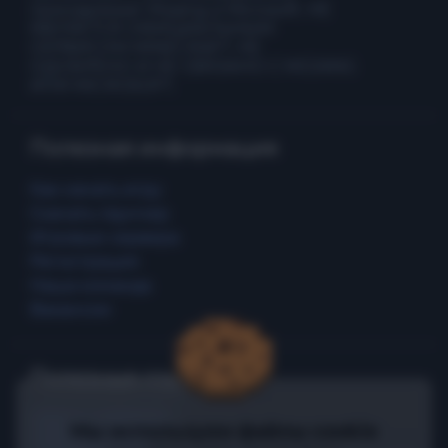
принадлежат Mojang и Microsoft. НЕ
ЯВЛЯЕТСЯ ОФИЦИАЛЬНЫМ
СЕРВИСОМ MINECRAFT. НЕ
ОДОБРЕНО И НЕ СВЯЗАНО С MOJANG
ИЛИ MICROSOFT.
Полезная информация
Как начать игру
Скачать лаунчер
Игровые сервера
Регистрация
Наша команда
Вакансии
Полезные ссылки
Промо страница
Мы используем файлы cookie
Правила игры