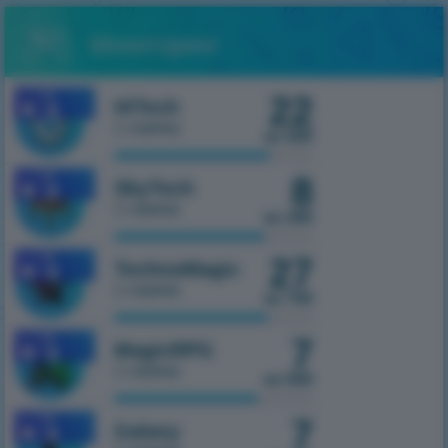
Мониторинг
1.7.10
22
HiTech
1 сервер
из 500
1.7.10
8
SkyTech
1 сервер
из 300
1.7.10
27
TechnoMagic
1 сервер
из 750
1.7.10
7
MagicRPG
1 сервер
из 500
1.7.10
7
Galaxy