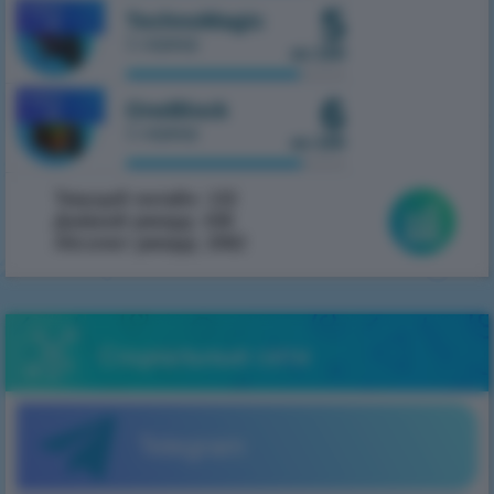
5
MOBILE
TechnoMagic
1.7.10
1 сервер
из 100
6
MOBILE
OneBlock
1.7.10
1 сервер
из 100
Текущий онлайн:
132
Дневной рекорд:
438
Абсолют рекорд:
2062
Социальные сети
Telegram