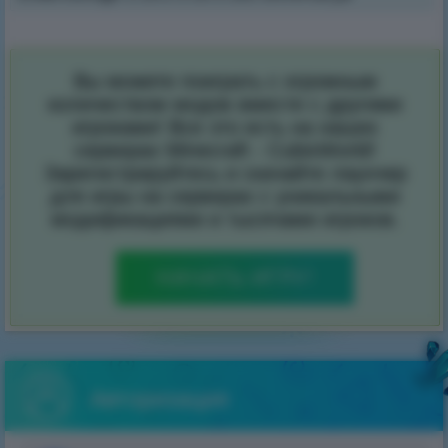
Вы можете поиграть с огромным
количеством модов вместе с другими
игроками! Все это есть на наших
серверах Minecraft - CubixWorld!
Зарегистрируйтесь и скачайте лаунчер
для игры на серверах с уникальными
модификациями и тысячами игроков.
НАЧАТЬ ИГРУ!
Авторизация