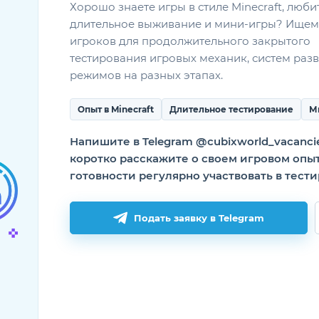
Хорошо знаете игры в стиле Minecraft, люби
длительное выживание и мини-игры? Ищем
овыми сборками и серверами
игроков для продолжительного закрытого
тестирования игровых механик, систем разв
режимов на разных этапах.
3.72.jar
Опыт в Minecraft
Длительное тестирование
М
Напишите в Telegram @cubixworld_vacanci
м количеством модов вместе с другими
коротко расскажите о своем игровом опы
аших серверах Minecraft - CubixWorld!
готовности регулярно участвовать в тест
унчер для игры на серверах с уникальными
и и тысячами игроков.
Подать заявку в Telegram
ЧАТЬ ИГРУ!