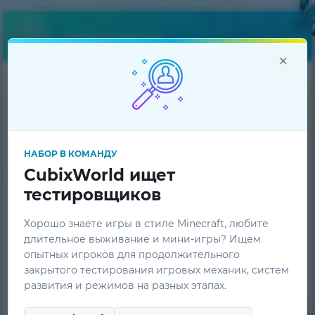
Авторизация
×
НАБОР В КОМАНДУ
CubixWorld ищет
тестировщиков
Войти
Хорошо знаете игры в стиле Minecraft, любите
длительное выживание и мини-игры? Ищем
опытных игроков для продолжительного
Регистрация
закрытого тестирования игровых механик, систем
развития и режимов на разных этапах.
Забыл пароль