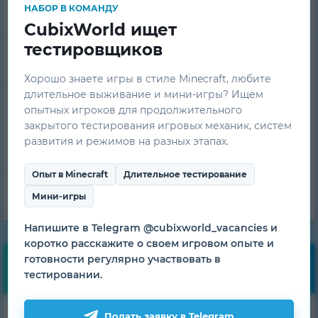
НАБОР В КОМАНДУ
Рейтинг игроков
CubixWorld ищет
тестировщиков
Банлист
Хорошо знаете игры в стиле Minecraft, любите
длительное выживание и мини-игры? Ищем
Вопрос-Ответ
опытных игроков для продолжительного
закрытого тестирования игровых механик, систем
развития и режимов на разных этапах.
Техническая поддержка
Опыт в Minecraft
Длительное тестирование
Команда проекта
Мини-игры
Напишите в Telegram @cubixworld_vacancies и
коротко расскажите о своем игровом опыте и
готовности регулярно участвовать в
Бесплатные бонусы
тестировании.
Получай ежедневные
Подать заявку в Telegram