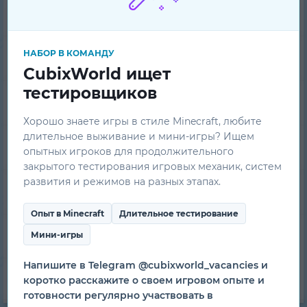
Скины
НАБОР В КОМАНДУ
Плащи
CubixWorld ищет
тестировщиков
Рейтинг игроков
Хорошо знаете игры в стиле Minecraft, любите
длительное выживание и мини-игры? Ищем
Банлист
опытных игроков для продолжительного
закрытого тестирования игровых механик, систем
развития и режимов на разных этапах.
Вопрос-Ответ
Опыт в Minecraft
Длительное тестирование
Мини-игры
Техническая поддержка
Напишите в Telegram @cubixworld_vacancies и
Команда проекта
коротко расскажите о своем игровом опыте и
готовности регулярно участвовать в