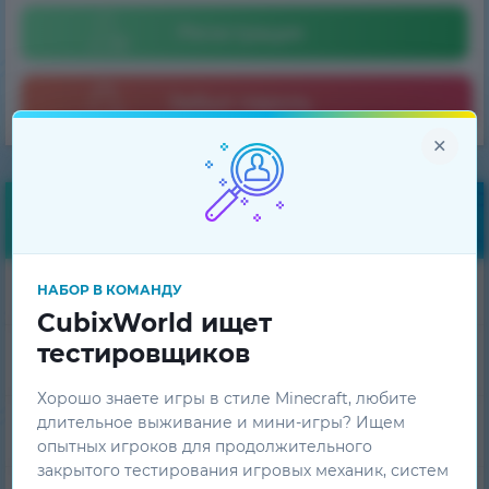
Регистрация
Забыл пароль
×
Навигация
Скачать лаунчер
НАБОР В КОМАНДУ
CubixWorld ищет
тестировщиков
Моды
Хорошо знаете игры в стиле Minecraft, любите
длительное выживание и мини-игры? Ищем
Скины
опытных игроков для продолжительного
закрытого тестирования игровых механик, систем