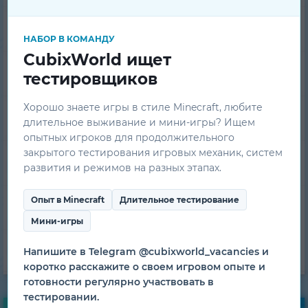
Плащи
НАБОР В КОМАНДУ
CubixWorld ищет
Рейтинг игроков
тестировщиков
Хорошо знаете игры в стиле Minecraft, любите
Банлист
длительное выживание и мини-игры? Ищем
опытных игроков для продолжительного
закрытого тестирования игровых механик, систем
Вопрос-Ответ
развития и режимов на разных этапах.
Опыт в Minecraft
Длительное тестирование
Техническая поддержка
Мини-игры
Команда проекта
Напишите в Telegram @cubixworld_vacancies и
коротко расскажите о своем игровом опыте и
готовности регулярно участвовать в
тестировании.