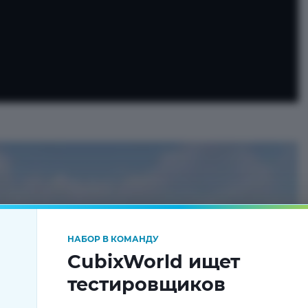
НАБОР В КОМАНДУ
CubixWorld ищет
тестировщиков
→