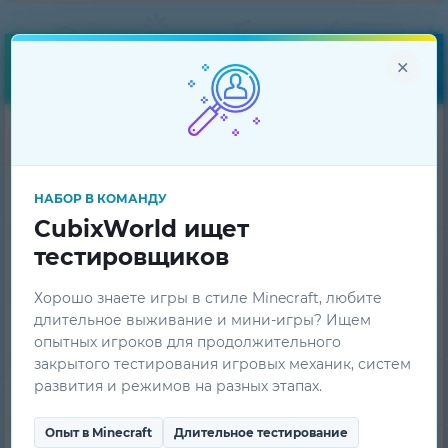
×
Навигация
Скачать лаунчер
Моды
НАБОР В КОМАНДУ
CubixWorld ищет
тестировщиков
Скины
Хорошо знаете игры в стиле Minecraft, любите
длительное выживание и мини-игры? Ищем
Плащи
опытных игроков для продолжительного
закрытого тестирования игровых механик, систем
развития и режимов на разных этапах.
Рейтинг игроков
Опыт в Minecraft
Длительное тестирование