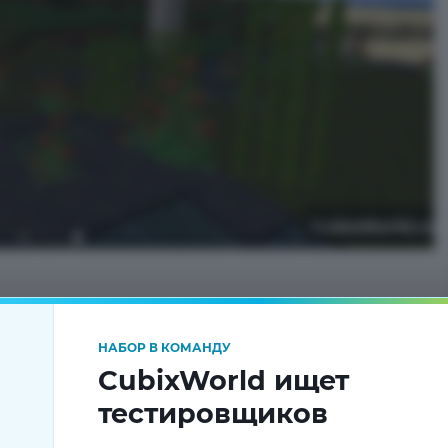
→
НАБОР В КОМАНДУ
craft\mods
CubixWorld ищет
тестировщиков