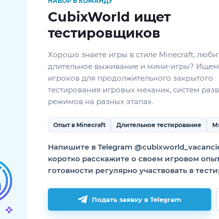
НАБОР В КОМАНДУ
CubixWorld ищет
тестировщиков
→
Хорошо знаете игры в стиле Minecraft, люби
длительное выживание и мини-игры? Ищем
игроков для продолжительного закрытого
тестирования игровых механик, систем разв
режимов на разных этапах.
Опыт в Minecraft
Длительное тестирование
М
Напишите в Telegram @cubixworld_vacanci
коротко расскажите о своем игровом опы
готовности регулярно участвовать в тест
craft\mods
Подать заявку в Telegram