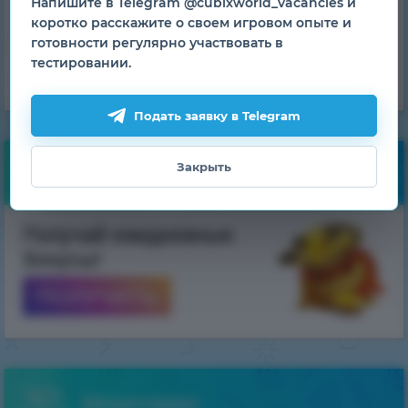
Напишите в Telegram @cubixworld_vacancies и
Техническая поддержка
коротко расскажите о своем игровом опыте и
готовности регулярно участвовать в
тестировании.
Команда проекта
Подать заявку в Telegram
Закрыть
Бесплатные бонусы
Получай ежедневные
бонусы!
ПОЛУЧИТЬ
Мониторинг