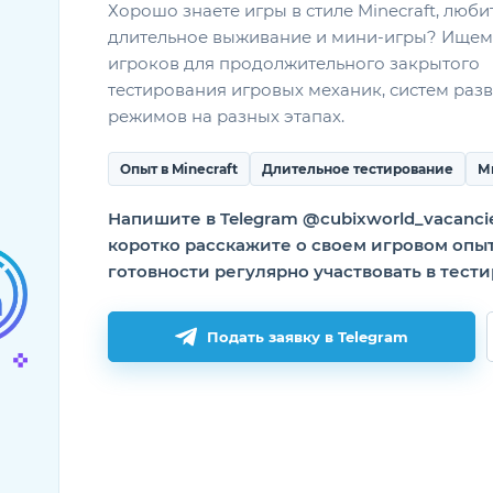
→
Хорошо знаете игры в стиле Minecraft, люби
длительное выживание и мини-игры? Ищем
игроков для продолжительного закрытого
тестирования игровых механик, систем разв
режимов на разных этапах.
Опыт в Minecraft
Длительное тестирование
М
Напишите в Telegram @cubixworld_vacanci
коротко расскажите о своем игровом опы
готовности регулярно участвовать в тест
Подать заявку в Telegram
craft\mods