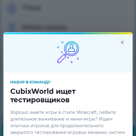
Плащи
Рейтинг игроков
×
Банлист
Вопрос-Ответ
НАБОР В КОМАНДУ
Техническая поддержка
CubixWorld ищет
тестировщиков
Команда проекта
Хорошо знаете игры в стиле Minecraft, любите
длительное выживание и мини-игры? Ищем
опытных игроков для продолжительного
закрытого тестирования игровых механик, систем