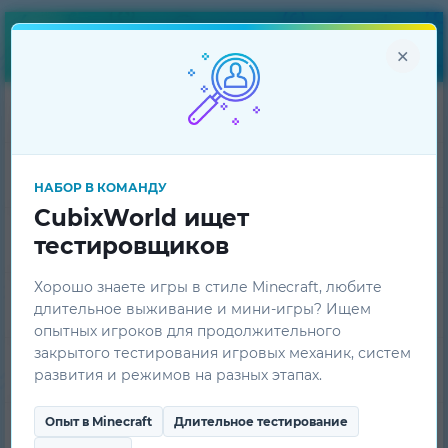
Навигация
×
Скачать лаунчер
Моды
НАБОР В КОМАНДУ
CubixWorld ищет
Скины
тестировщиков
Хорошо знаете игры в стиле Minecraft, любите
Плащи
длительное выживание и мини-игры? Ищем
опытных игроков для продолжительного
закрытого тестирования игровых механик, систем
Рейтинг игроков
развития и режимов на разных этапах.
Опыт в Minecraft
Длительное тестирование
Банлист