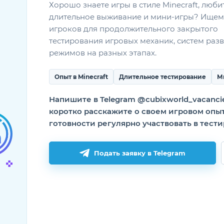
→
Хорошо знаете игры в стиле Minecraft, люби
длительное выживание и мини-игры? Ищем
игроков для продолжительного закрытого
тестирования игровых механик, систем разв
режимов на разных этапах.
Опыт в Minecraft
Длительное тестирование
М
Напишите в Telegram @cubixworld_vacanci
коротко расскажите о своем игровом опы
готовности регулярно участвовать в тест
Подать заявку в Telegram
craft\mods