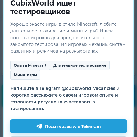
CubixWorld ищет
Банлист
тестировщиков
Хорошо знаете игры в стиле Minecraft, любите
Вопрос-Ответ
длительное выживание и мини-игры? Ищем
опытных игроков для продолжительного
закрытого тестирования игровых механик, систем
Техническая поддержка
развития и режимов на разных этапах.
Команда проекта
Опыт в Minecraft
Длительное тестирование
Мини-игры
Напишите в Telegram @cubixworld_vacancies и
коротко расскажите о своем игровом опыте и
Бесплатные бонусы
готовности регулярно участвовать в
тестировании.
Получай ежедневные
бонусы!
Подать заявку в Telegram