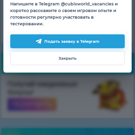
Напишите в Telegram @cubixworld_vacancies и
коротко расскажите о своем игровом опыте и
Техническая поддержка
готовности регулярно участвовать в
тестировании.
Команда проекта
Подать заявку в Telegram
Закрыть
Бесплатные бонусы
Получай ежедневные
бонусы!
ПОЛУЧИТЬ